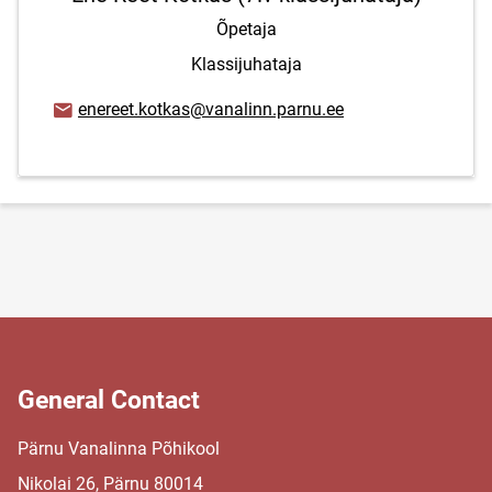
Õpetaja
Klassijuhataja
Email address
enereet.kotkas@vanalinn.parnu.ee
General Contact
Pärnu Vanalinna Põhikool
Nikolai 26, Pärnu 80014