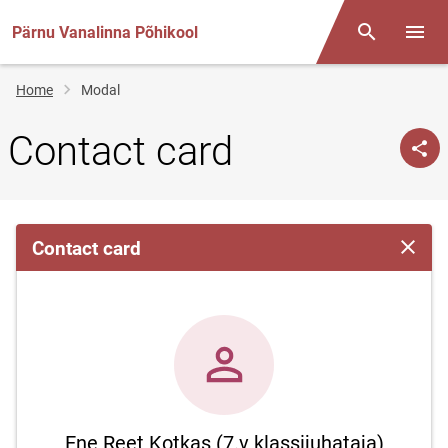
Pärnu Vanalinna Põhikool
Otsing
Open/
Breadcrumb
Home
Modal
Contact card
Contact card
Close 
Ene Reet Kotkas (7.v klassijuhataja)