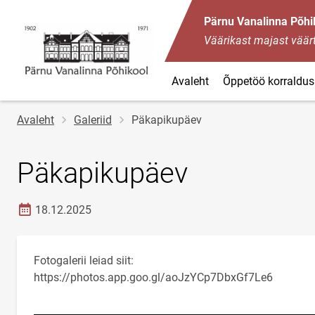
Pärnu Vanalinna Põhi
Väärikast majast väärt
Avaleht
Õppetöö korraldus
Jälglink
Avaleht
Galeriid
Päkapikupäev
Päkapikupäev
Loomise kuupäev
18.12.2025
Fotogalerii leiad siit:
https://photos.app.goo.gl/aoJzYCp7DbxGf7Le6