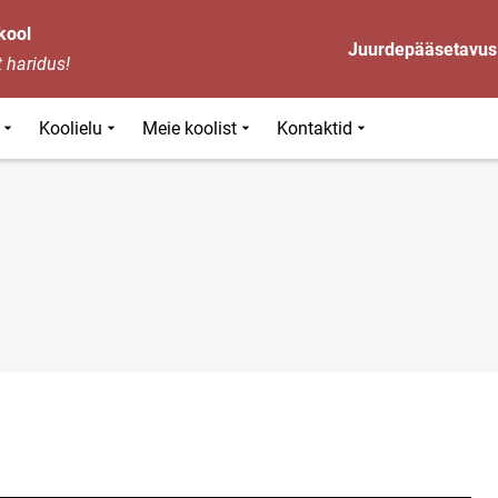
kool
Juurdepääsetavus
 haridus!
Koolielu
Meie koolist
Kontaktid