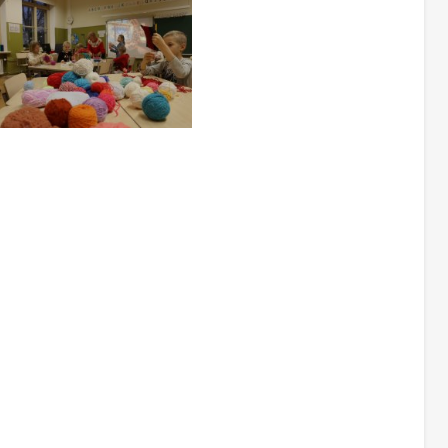
Too foto fookusesse
aneb modaalaknas