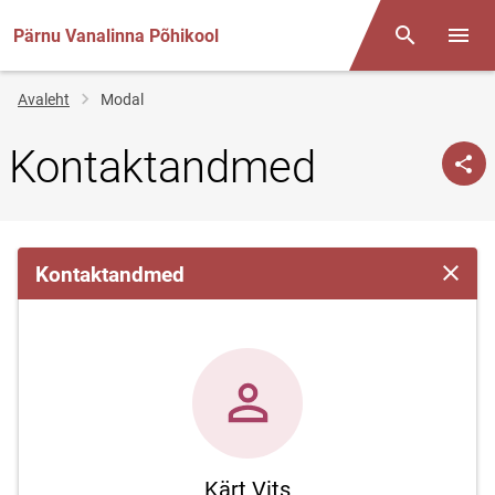
Pärnu Vanalinna Põhikool
Otsing
Menüü
Jälglink
Avaleht
Modal
Kontaktandmed
Kontaktandmed
Sulge 
Kärt Vits