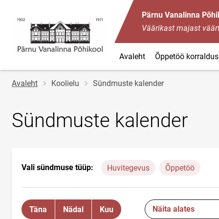
Pärnu Vanalinna Põhi
Väärikast majast väärt
Avaleht
Õppetöö korraldus
Jälglink
Avaleht
Koolielu
Sündmuste kalender
Sündmuste kalender
Vali sündmuse tüüp:
Huvitegevus
Õppetöö
Näita alates
Täna
Nädal
Kuu