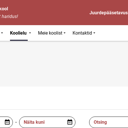
kool
Juurdepääsetavus
 haridus!
Koolielu
Meie koolist
Kontaktid
-
Näita kuni
Otsing