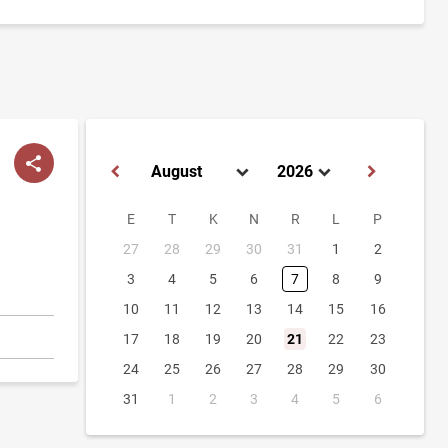
E
T
K
N
R
L
P
27
28
29
30
31
1
2
3
4
5
6
7
8
9
10
11
12
13
14
15
16
17
18
19
20
21
22
23
24
25
26
27
28
29
30
31
1
2
3
4
5
6