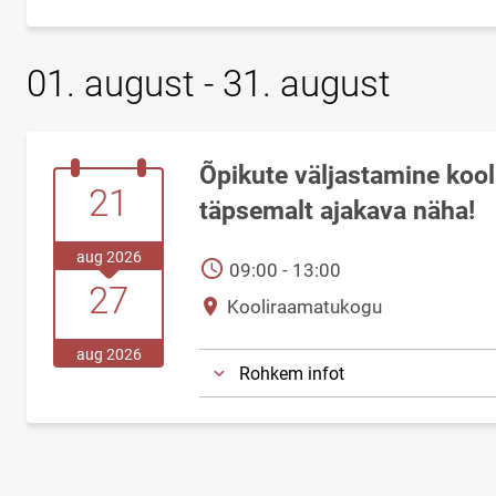
01. august - 31. august
Õpikute väljastamine kool
21.august.2026
21
täpsemalt ajakava näha!
aug 2026
AEG
09:00 - 13:00
27.august.2026
27
Asukoht
Kooliraamatukogu
aug 2026
Rohkem infot