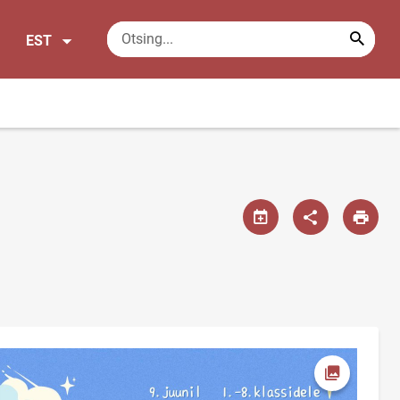
EST
Ava foto