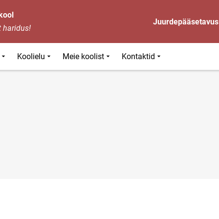
kool
Juurdepääsetavus
 haridus!
Koolielu
Meie koolist
Kontaktid