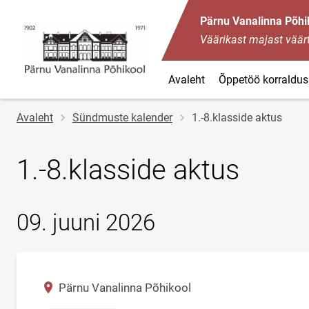
Pärnu Vanalinna Põhi
Väärikast majast väärt
Avaleht
Õppetöö korraldus
Jälglink
Avaleht
Sündmuste kalender
1.-8.klasside aktus
1.-8.klasside aktus
09. juuni 2026
Asukoht
Pärnu Vanalinna Põhikool